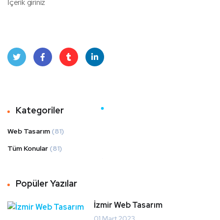
İçerik giriniz
Twit
Face
Tum
Linke
ter
book
blr
dIn
Kategoriler
Web Tasarım
(81)
Tüm Konular
(81)
Popüler Yazılar
İzmir Web Tasarım
01 Mart 2023