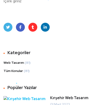
İçerik giriniz
Twit
Face
Tum
Linke
ter
book
blr
dIn
Kategoriler
Web Tasarım
(81)
Tüm Konular
(81)
Popüler Yazılar
Kırşehir Web Tasarım
01 Mart 2023