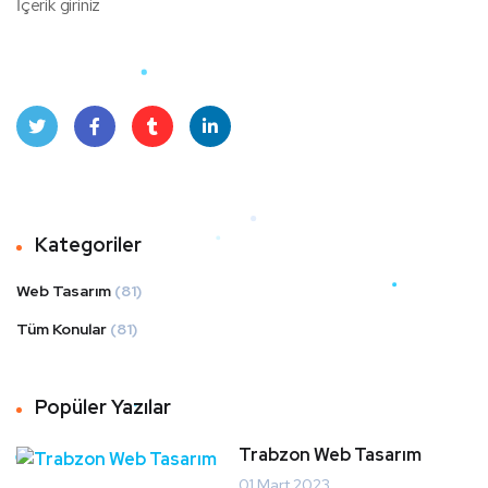
İçerik giriniz
Twit
Face
Tum
Linke
ter
book
blr
dIn
Kategoriler
Web Tasarım
(81)
Tüm Konular
(81)
Popüler Yazılar
Trabzon Web Tasarım
01 Mart 2023