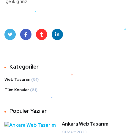
İçerik giriniz
Twit
Face
Tum
Linke
ter
book
blr
dIn
Kategoriler
Web Tasarım
(81)
Tüm Konular
(81)
Popüler Yazılar
Ankara Web Tasarım
01 Mart 2023