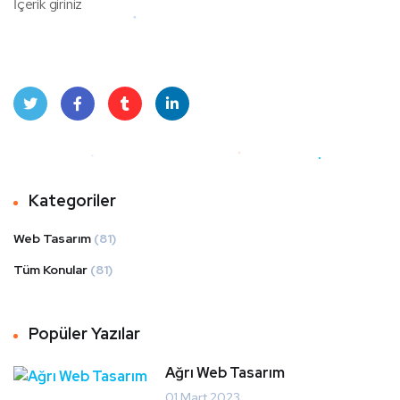
İçerik giriniz
Twit
Face
Tum
Linke
ter
book
blr
dIn
Kategoriler
Web Tasarım
(81)
Tüm Konular
(81)
Popüler Yazılar
Ağrı Web Tasarım
01 Mart 2023